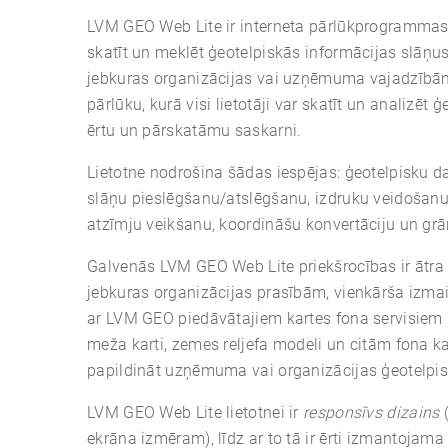
LVM GEO Web Lite ir interneta pārlūkprogrammas ka
skatīt un meklēt ģeotelpiskās informācijas slāņus.
jebkuras organizācijas vai uzņēmuma vajadzībām
pārlūku, kurā visi lietotāji var skatīt un analizēt
ērtu un pārskatāmu saskarni.
Lietotne nodrošina šādas iespējas: ģeotelpisku d
slāņu pieslēgšanu/atslēgšanu, izdruku veidošanu,
atzīmju veikšanu, koordināšu konvertāciju un grā
Galvenās LVM GEO Web Lite priekšrocības ir ātra 
jebkuras organizācijas prasībām, vienkārša izmai
ar LVM GEO piedāvātajiem kartes fona servisiem 
meža karti, zemes reljefa modeli un citām fona kar
papildināt uzņēmuma vai organizācijas ģeotelpis
LVM GEO Web Lite lietotnei ir
responsīvs dizains
(
ekrāna izmēram), līdz ar to tā ir ērti izmantojam