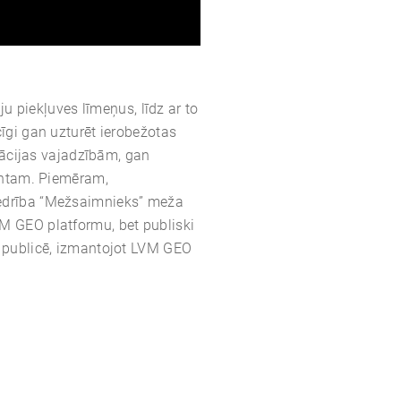
ju piekļuves līmeņus, līdz ar to
īgi gan uzturēt ierobežotas
zācijas vajadzībām, gan
entam. Piemēram,
edrība “Mežsaimnieks” meža
 GEO platformu, bet publiski
 publicē, izmantojot LVM GEO