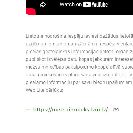
Lietotne nodrošina iespēju ieviest dažādus lietotā
uzņēmumiem un organizācijām ir iespēja vienlaic
pieejas ģeotelpiskās informācijas lietotni organi
publiskot izvēlētas datu kopas jebkuram interes
mežsaimniecības pakalpojumu kooperatīvā sabi
apsaimniekošanas plānošanu veic izmantojot LVM
pieejamo informāciju par savu biedru īpašumiem
Web Lite pārlūku:
https://mezsaimnieks.lvm.lv/