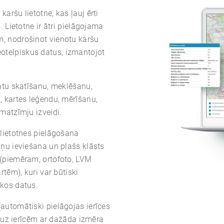
ršu lietotne, kas ļauj ērti
 Lietotne ir ātri pielāgojama
, nodrošinot vienotu karšu
 ģeotelpiskus datus, izmantojot
atu skatīšanu, meklēšanu,
 kartes leģendu, mērīšanu,
matzīmju izveidi.
lietotnes pielāgošana
ņu ieviešana un plašs klāsts
(piemēram, ortofoto, LVM
tēm), kuri var būtiski
kos datus.
automātiski pielāgojas ierīces
a uz ierīcēm ar dažāda izmēra