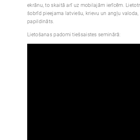
ekrānu, to skaitā arī uz mobilajām ierīcēm. Lietot
šobrīd pieejama latviešu, krievu un angļu valoda, 
papildināts.
Lietošanas padomi tiešsaistes seminārā: