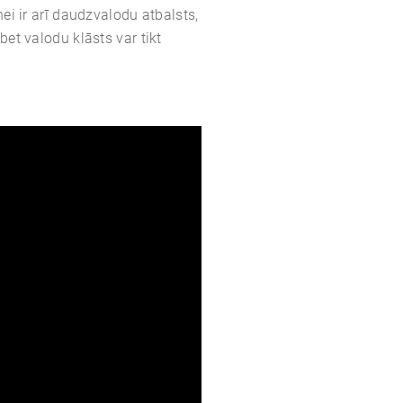
nei ir arī daudzvalodu atbalsts,
bet valodu klāsts var tikt