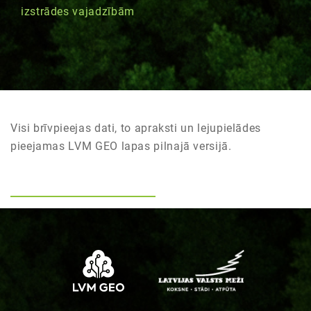
izstrādes vajadzībām
Visi brīvpieejas dati, to apraksti un lejupielādes
pieejamas LVM GEO lapas pilnajā versijā.