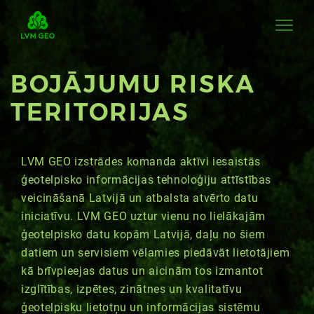
BOJĀJUMU RISKA
TERITORIJAS
LVM GEO izstrādes komanda aktīvi iesaistās
ģeotelpisko informācijas tehnoloģiju attīstības
veicināšanā Latvijā un atbalsta atvērto datu
iniciatīvu. LVM GEO uztur vienu no lielākajām
ģeotelpisko datu kopām Latvijā, daļu no šiem
datiem un servisiem vēlamies piedāvāt lietotājiem
kā brīvpieejas datus un aicinām tos izmantot
izglītības, izpētes, zinātnes un kvalitatīvu
ģeotelpisku lietotņu un informācijas sistēmu