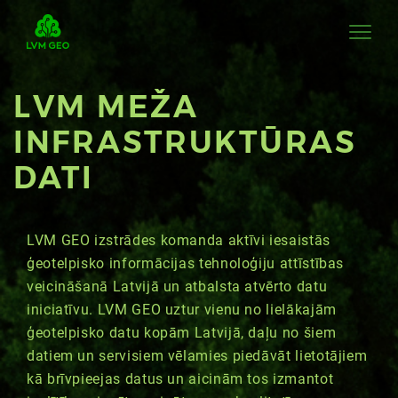
LVM MEŽA
INFRASTRUKTŪRAS
DATI
LVM GEO izstrādes komanda aktīvi iesaistās
ģeotelpisko informācijas tehnoloģiju attīstības
veicināšanā Latvijā un atbalsta atvērto datu
iniciatīvu. LVM GEO uztur vienu no lielākajām
ģeotelpisko datu kopām Latvijā, daļu no šiem
datiem un servisiem vēlamies piedāvāt lietotājiem
kā brīvpieejas datus un aicinām tos izmantot