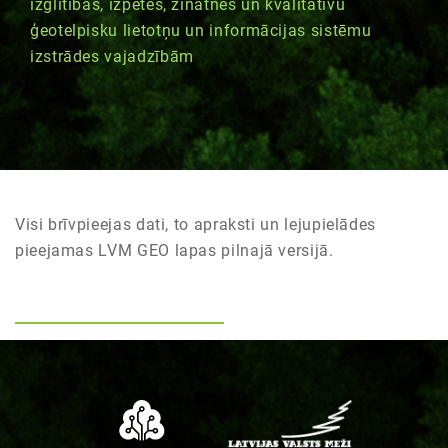
izglītības, izpētes, zinātnes un kvalitatīvu
ģeotelpisku lietotņu un informācijas sistēmu
izstrādes vajadzībām
Visi brīvpieejas dati, to apraksti un lejupielādes
pieejamas LVM GEO lapas pilnajā versijā.