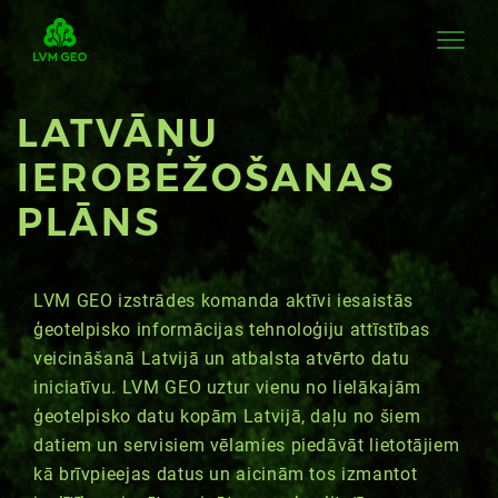
LATVĀŅU
IEROBEŽOŠANAS
PLĀNS
LVM GEO izstrādes komanda aktīvi iesaistās
ģeotelpisko informācijas tehnoloģiju attīstības
veicināšanā Latvijā un atbalsta atvērto datu
iniciatīvu. LVM GEO uztur vienu no lielākajām
ģeotelpisko datu kopām Latvijā, daļu no šiem
datiem un servisiem vēlamies piedāvāt lietotājiem
kā brīvpieejas datus un aicinām tos izmantot