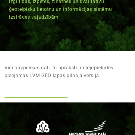
izglītības, izpētes, zinātnes un kvalitatīvu
ģeotelpisku lietotņu un informācijas sistēmu
izstrādes vajadzībām
Visi brīvpieejas dati, to apraksti un lejupielādes
pieejamas LVM GEO lapas pilnajā versijā.