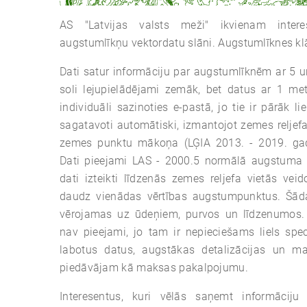
AS "Latvijas valsts meži" ikvienam intere
augstumlīkņu vektordatu slāni. Augstumlīknes klāj 
Dati satur informāciju par augstumlīknēm ar 5 un
soli lejupielādējami zemāk, bet datus ar 1 me
individuāli sazinoties e-pastā, jo tie ir pārāk li
sagatavoti automātiski, izmantojot zemes reljef
zemes punktu mākoņa (LĢIA 2013. - 2019. gad
Dati pieejami LAS - 2000.5 normālā augstuma s
dati izteikti līdzenās zemes reljefa vietās veid
daudz vienādas vērtības augstumpunktus. Šād
vērojamas uz ūdeņiem, purvos un līdzenumos. Š
nav pieejami, jo tam ir nepieciešams liels spec
labotus datus, augstākas detalizācijas un m
piedāvājam kā maksas pakalpojumu.
Interesentus, kuri vēlās saņemt informācij