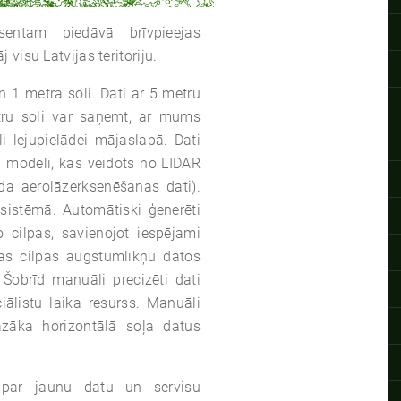
sentam piedāvā brīvpieejas
visu Latvijas teritoriju.
 1 metra soli. Dati ar 5 metru
tru soli var saņemt, ar mums
eli lejupielādei mājaslapā. Dati
a modeli, kas veidots no LIDAR
a aerolāzerksenēšanas dati).
istēmā. Automātiski ģenerēti
o cilpas, savienojot iespējami
as cilpas augstumlīkņu datos
obrīd manuāli precizēti dati
iālistu laika resurss. Manuāli
azāka horizontālā soļa datus
u par jaunu datu un servisu