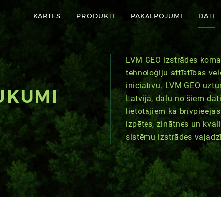
KARTES
PRODUKTI
PAKALPOJUMI
DATI
LVM GEO izstrādes komand
tehnoloģiju attīstības ve
iniciatīvu. LVM GEO uztu
UKUMI
Latvijā, daļu no šiem da
lietotājiem kā brīvpieeja
izpētes, zinātnes un kval
sistēmu izstrādes vajad