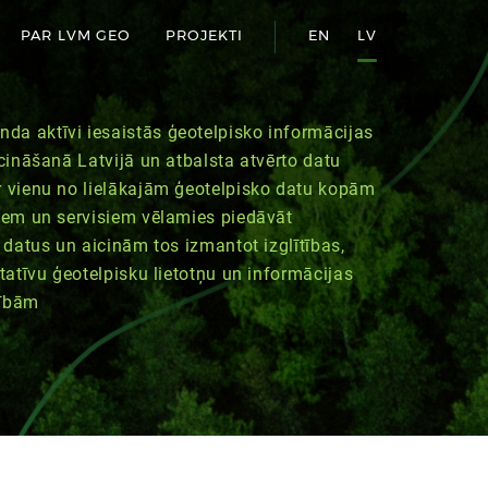
PAR LVM GEO
PROJEKTI
EN
LV
a aktīvi iesaistās ģeotelpisko informācijas
icināšanā Latvijā un atbalsta atvērto datu
r vienu no lielākajām ģeotelpisko datu kopām
tiem un servisiem vēlamies piedāvāt
s datus un aicinām tos izmantot izglītības,
itatīvu ģeotelpisku lietotņu un informācijas
zībām