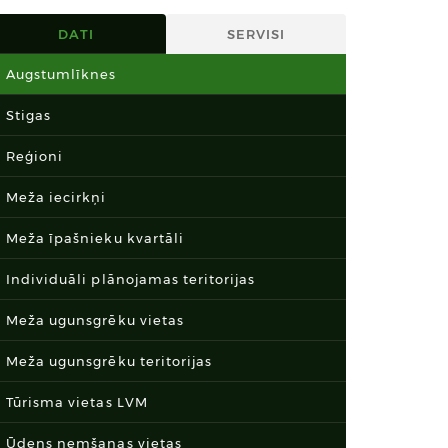
DATI
SERVISI
Augstumlīknes
Stigas
Reģioni
Meža iecirkņi
Meža īpašnieku kvartāli
Individuāli plānojamas teritorijas
Meža ugunsgrēku vietas
Meža ugunsgrēku teritorijas
Tūrisma vietas LVM
Ūdens ņemšanas vietas