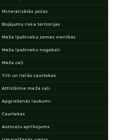
Mineralizētās joslas
Bojājumu riska teritorijas
Meža īpašnieku zemes vienības
Meža īpašnieku nogabali
Meža ceļi
Tilti un lielās caurtekas
Attīstāmie meža ceļi
Apgriešanās laukumi
Caurtekas
Autoceļu aprīkojums
Izmainīšanās vietas