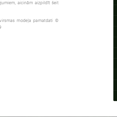
jumiem, aicinām aizpildīt šeit
 virsmas modeļa pamatdati ©
9